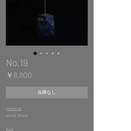
No.19
価
￥8,800
格
在庫なし
material
wood, brass
size