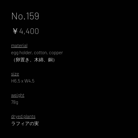
No.159
価
￥4,400
格
material
egg holder, cotton, copper
（卵置き、木綿、銅）
size
H6.5 x W4.5
weight
78g
dryed plants
ラフィアの実