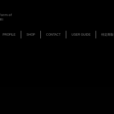
tform of
RI
PROFILE
SHOP
CONTACT
USER GUIDE
特定商取