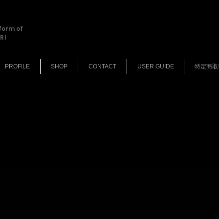
tform of
RI
PROFILE
SHOP
CONTACT
USER GUIDE
特定商取