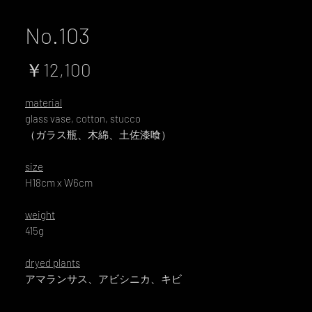
No.103
価
￥12,100
格
material
glass vase, cotton, stucco
（ガラス瓶、木綿、土佐漆喰）
size
H18cm x W6cm
weight
415g
dryed plants
アマランサス、アビシニカ、キビ