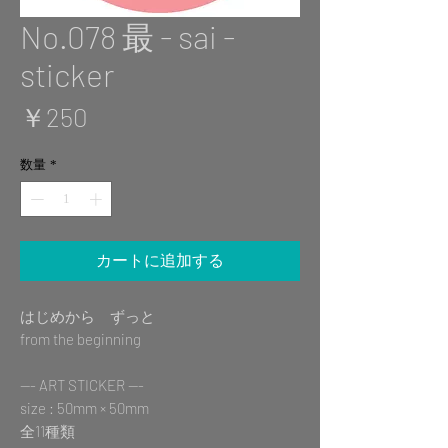
No.078 最 - sai -
sticker
価
￥250
格
数量
*
カートに追加する
はじめから ずっと
from the beginning
--- ART STICKER ---
size : 50mm × 50mm
全11種類