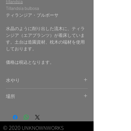
tillandsia
Tillandsia bulbosa
ティランジア・ブルボーサ
水晶のように削り出した流木に、ティラ
ンジア（エアプランツ）が着床していま
す。土台は造園資材、枕木の端材を使用
しております。
価格は税込となります。
水やり
霧吹きで2日に一回程度。葉先がしっかり濡
場所
れるまで。
原生地では、他の木などに着床し木漏れ日
の中生きる植物です。春夏の暖かい時期は屋
外でも栽培可能ですが、遮光30-50%程度で
© 2020
ネット越しにしてあげてください。屋内の場
UNKNOWNWORKS