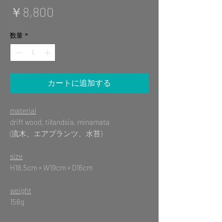
価
￥8,800
格
数量
*
カートに追加する
material
drift wood, tillandsia, minamata
(流木、エアプランツ、水苔)
size
H18.5cm × W19cm × D16cm
weight
158g