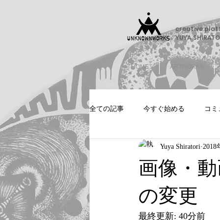
creative pla
YUYA SHIRATO
HOME
ARTWORKS
全ての記事
今すぐ始める
コミ
Yuya Shiratori
201
画像・動
の変更
最終更新: 40分前