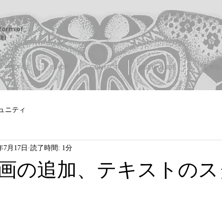
tform of
RI
PROFILE
SHOP
CONTACT
USER GUIDE
特定商取
ュニティ
8年7月17日
読了時間: 1分
画の追加、テキストのス