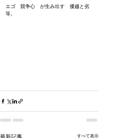
エゴ　競争心　が生み出す　優越と劣
等。
最新記事
すべて表示