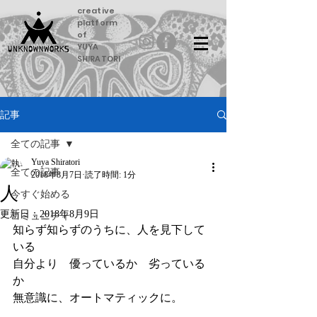
creative
platform
of
YUYA
SHIRATORI
記事
全ての記事
Yuya Shiratori
全ての記事
2018年8月7日
読了時間: 1分
人
今すぐ始める
更新日：
2018年8月9日
コミュニティ
知らず知らずのうちに、人を見下して
いる
自分より　優っているか　劣っている
か
無意識に、オートマティックに。