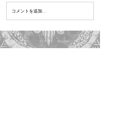
ブログをはじめてみる
コメントを追加…
ブログをいつで
も管理
© 2020
UNKNOWNWORKS